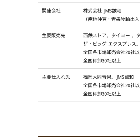
株式会社 JMS誠和
関連会社
（産地仲買・青果物輸出入
西鉄ストア．タイヨー ．
主要販売先
ザ・ビッグ エクスプレ
全国各市場卸売会社20社
全国仲卸30社以上
福岡大同青果．JMS誠和
主要仕入れ先
全国各市場卸売会社20社
全国仲卸30社以上