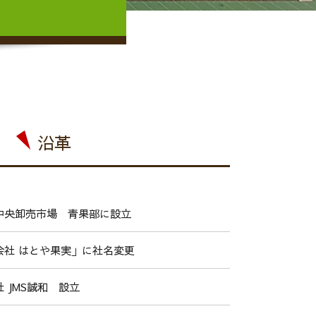
沿革
中央卸売市場 青果部に設立
会社 はとや果実」に社名変更
 JMS誠和 設立