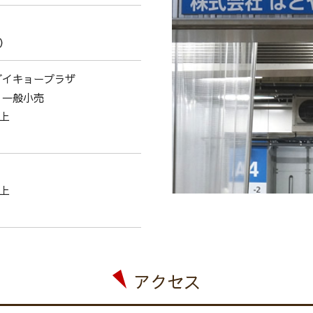
）
ダイキョープラザ
ス．一般小売
以上
以上
アクセス