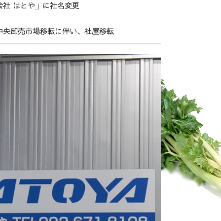
会社 はとや」に社名変更
中央卸売市場移転に伴い、社屋移転