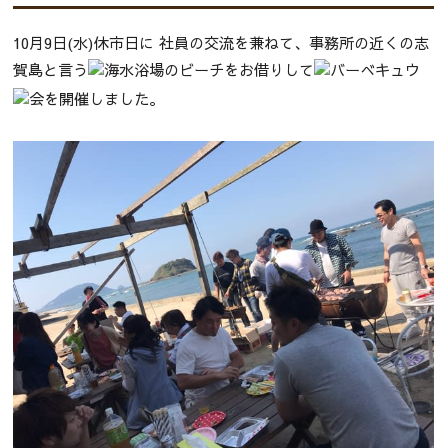
10月9日(水)休市日に
社員の交流を兼ねて、
事務所の近くの志
賀島と言う
海水浴場のビーチをお借りして
バーべキュウ
会を開催しました。